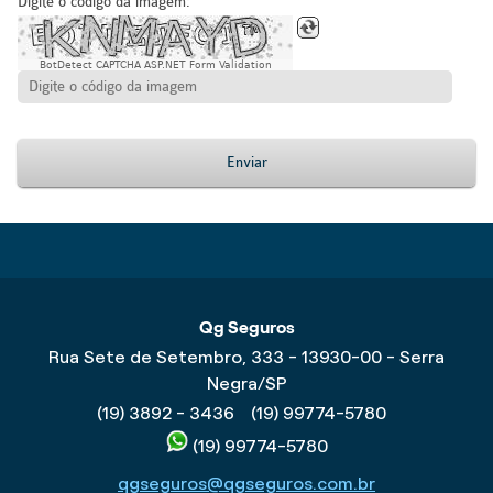
Digite o código da imagem:
BotDetect CAPTCHA ASP.NET Form Validation
Enviar
Qg Seguros
Rua Sete de Setembro, 333 - 13930-00 - Serra
Negra/SP
(19) 3892 - 3436
(19) 99774-5780
(19) 99774-5780
qgseguros@qgseguros.com.br